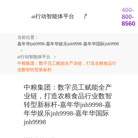
400-
ai行动智能体平台
产品方案
客户案
800-
8560
当前位置：
嘉年华jnh9998-嘉年华娱乐jnh9998-嘉年华国际jnh9998
>
ai行动智能体平台
>
中粮集团：数字员工赋能全产业链，打造农粮食品行
业数智转型新标杆
中粮集团：数字员工赋能全产
业链，打造农粮食品行业数智
转型新标杆-嘉年华jnh9998-嘉
年华娱乐jnh9998-嘉年华国际
jnh9998