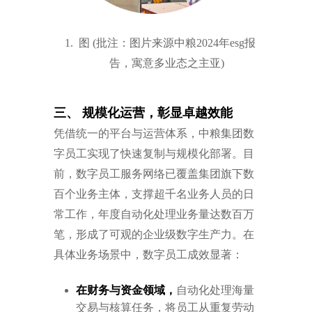
图 (批注：图片来源中粮2024年esg报
告，寓意多业态之主亚)
三、 规模化运营，彰显卓越效能
凭借统一的平台与运营体系，中粮集团数
字员工实现了快速复制与规模化部署。目
前，数字员工服务网络已覆盖集团旗下数
百个业务主体，支撑超千名业务人员的日
常工作，年度自动化处理业务量达数百万
笔，形成了可观的企业级数字生产力。在
具体业务场景中，数字员工成效显著：
在财务与资金领域，
自动化处理海量
交易与核算任务，将员工从重复劳动