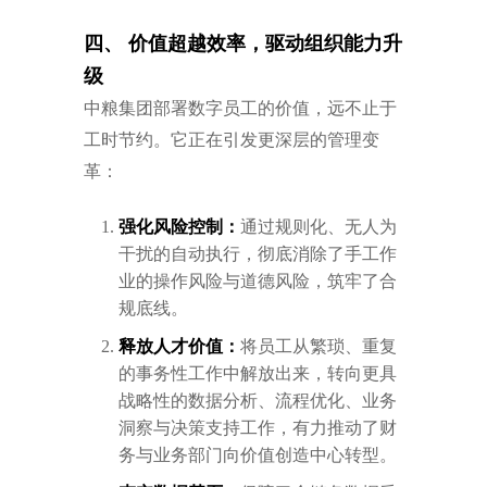
四、 价值超越效率，驱动组织能力升
级
中粮集团部署数字员工的价值，远不止于
工时节约。它正在引发更深层的管理变
革：
强化风险控制：
通过规则化、无人为
干扰的自动执行，彻底消除了手工作
业的操作风险与道德风险，筑牢了合
规底线。
释放人才价值
：
将员工从繁琐、重复
的事务性工作中解放出来，转向更具
战略性的数据分析、流程优化、业务
洞察与决策支持工作，有力推动了财
务与业务部门向价值创造中心转型。