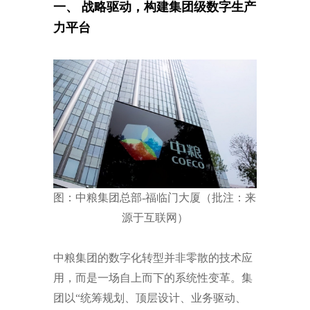
一、 战略驱动，构建集团级数字生产
力平台
图：中粮集团总部-福临门大厦（批注：来
源于互联网）
中粮集团的数字化转型并非零散的技术应
用，而是一场自上而下的系统性变革。集
团以“
统筹规划、顶层设计、业务驱动、