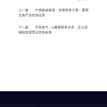
上一篇
中国旅游集团：智慧财务引擎，重塑
文旅产业价值运营
下一篇
平高电气：ai重塑财务共享，定义高
端制造智慧运营新标准
 0门槛上手