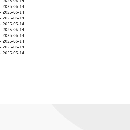
- 2025-05-14
- 2025-05-14
- 2025-05-14
- 2025-05-14
- 2025-05-14
- 2025-05-14
- 2025-05-14
- 2025-05-14
- 2025-05-14
- 2025-05-14