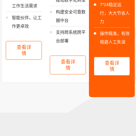
推动数字化转型
7*24稳定运
工作生活需求
构建安全可靠数
行，大大节省人
智能伙伴，让工
据中台
力
作更卓效
支持跨系统跨平
操作精准，有效
台部署
规避人工失误
查看详
情
查看详
查看详
情
情