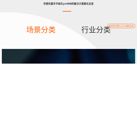
你要的嘉年华娱乐jnh9998的解决方案都在这里
更多嘉年华娱乐jnh9998的解决方案
场景分类
行业分类
财务