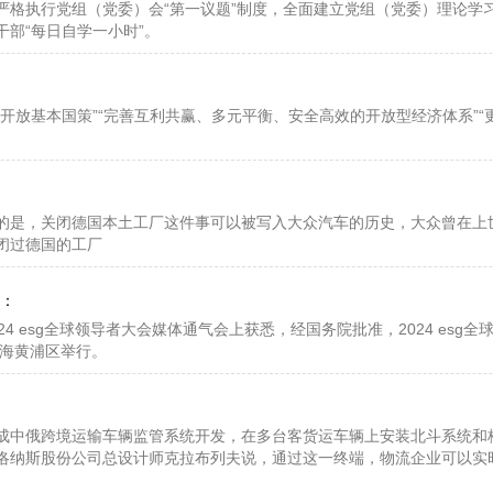
首战不胜的🗡记录，被扩大到了第十三年。
严格执行党组（党委）会“第一议题”制度，全面建立党组（党委）理论学
题
干部“每日自学一小时”。
📥首发，包括新援前锋基莱斯、中场萨✝尔瓦多和中卫罗斯。作为过去几
调整到边后卫的位置上。谢维军冬训时也曾
练过中卫位置。
赛季在防线上做出了不🐾小的调整。这样的调整在开局阶段偏偏又遭遇
两球的领先优势。梅州客家本赛季阵容调整幅度超过三分之二，但主教练
放基本国策”“完善互利共赢、多元平衡、安全高效的开放型经济体系”“
抢开局成功。开场仅6分钟，刘云边路打出一记“似传似射”的搓射，皮球
守球员均未能拦截成🧀功，暴露出了不小的防守问题。🐨
球时间上占据明显优势，射门次数更是高达14次，更两次击中门框。然而
和队友产生足够的化学反应🧇。而巴顿位置后撤
之后，津门虎在前场缺少
，关闭德国本土工厂这件事可以被写入大众汽车的历史，大众曾在上
的原因之一。
闭过德国的工厂
津门虎恰恰对客队🐭的反击以及定位球防守上，都出现了细节问题。下
但在角球防守中，谢维军被廖均健卡在了外侧，导致后者打进第二个球。
nbs🥔p;
罗：
如梦初醒，整体压上大举进攻，给梅州客家的防线制造了巨大压力。👻
24 esg全球领导者大会媒体通气会上获悉，经国务院批准，2024 esg全
地。经过短📦暂处理后，他继续在场上拼杀起来。全队的拼搏终于带来了
上海黄浦区举行。
观看视频后判罚点球，但基莱斯🔹的射门被郭全博挡出。
失点球良机的津门虎距离主场失利越来越近。这时候，错失点球的基莱斯
常规时间的最后一分钟以及🤿补时最后阶段连入两球，帮助球队绝平对
多和🍿黄嘉辉。虽然津门虎依旧没有能够打破13年来首轮不胜的“魔咒”，
俄跨境运输车辆监管系统开发，在多台客货运车辆上安装北斗系统和
及不放弃的精神依旧值得肯定。
洛纳斯股份公司总设计师克拉布列夫说，通过这一终端，物流企业可以实
场比赛没能拿下来还是比较遗憾，辜负了来😺现场的球☎迷。今天天气比
上3分。从整场发挥来看，我觉得还是满意。我们射了30次门，可能进球