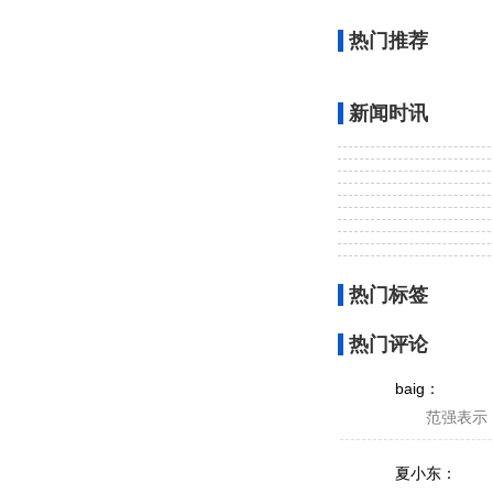
热门推荐
新闻时讯
热门标签
热门评论
baig：
🐞 记者鲁蜜报道 也
范强表示，遗
上了一次高强度。
赛前，主教练于
根伟明
夏小东：
看，不论新援的融入融