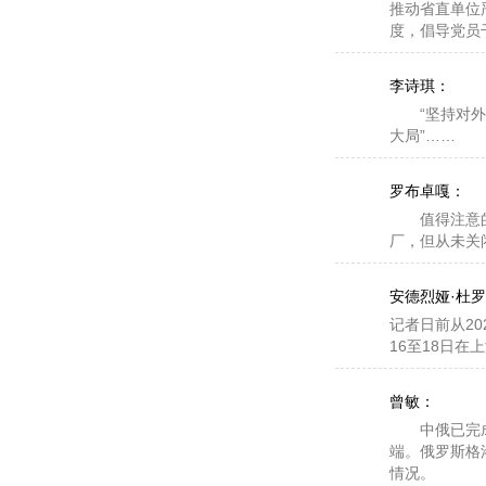
个积分，但是他们联赛
推动省直单位
两个丢球暴露诸多问
度，倡导党员
津门虎此役派出五外援
一，巴顿在冬训期间被
李诗琪：
相比上赛季，津门虎新
更是被梅州客家建立起
“坚持对外开
对性战术，反而让客队
大局”……
门。津门虎多名中路防
上半场，津门虎在控▫
罗布卓嘎：
基莱斯和萨尔瓦多没有
值得注意的是
他们门前终结能力不足
厂，但从未关
梅州客家主打反击，而
军加强进攻端的火力。
30次射门只换来两个进球&
安德烈娅·杜
两球落后之后，津门虎
记者日前从20
争抢中，头碰头受伤倒
16至18日在
均健禁区内手球，裁判
时间一分一秒过去，错
完成了救赎。他在比赛
曾敏：
别是中场新援萨尔瓦🥾
中俄已完成中
出的进攻🧓效果，以
端。俄罗斯格
赛后于根伟表示：“首
情况。
支持我们，我们本应献