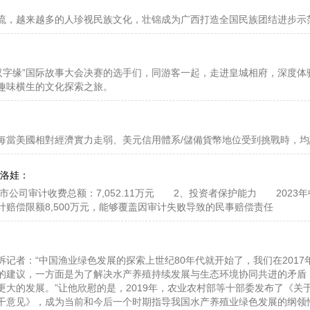
流，越来越多的人珍视民族文化，壮锦成为广西打造全国民族团结进步示
3“汉字缘”国际故事大会决赛的选手们，同游客一起，走进皇城相府，深度
趣味横生的文化探索之旅。
日，又一个新人在lpga上取得突破。瑞典选
手
英格丽德-林德🥮布拉德（ingrid 
，世界排名进入前50位。
美國相對經濟實力走弱、美元信用體系/儲備貨幣地位受到挑戰時，均
在骑士乡村俱乐部与日本选手岩井明爱展开战斗，最终取得一杆胜利，为此收获
↕以及56个世界积分。
格洛娃：
入lpga之后仅仅第三次参赛，cme积分排名上升🚈93位，攀升到14位，合
市公司审计收费总额：7,052.11万元 2、投资者保护能力 2023
4位上升到42位。
计赔偿限额8,500万元，能够覆盖因审计失败导致的民事赔偿责任
lpga上获得亚军，收入33.6分，世界排名从26位上升到18位。
 coughlin）与另外🌹两人并列位于第🧫🔏三位，获得17.55分，世界排名
者：“中国渔业绿色发展的探索上世纪80年代就开始了，我们在2017
升，高真荣落出了前十位，尽管韩国
选手在骑士乡村取
得并列第七，收入9.
的建议，一方面是为了解决水产养殖持续发展与生态环境协同共进的矛盾
子世界前十以及她们的🧓排
序：
更大的发展。”让他欣慰的是，2019年，农业农村部等十部委发布了《关
干意见》，成为当前和今后一个时期指导我国水产养殖业绿色发展的纲领