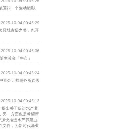
2025-10-04 00:46:25
范区的一个生动缩影。
2025-10-04 00:46:29
体验晋城古堡之美，也开
lin🕷dblad）在洛杉矶
2025-10-04 00:46:36
誕生黃金「牛市」
冠军支票562,500
2025-10-04 00:46:24
计514.5分。与此同
年中喜会计师事务所购买
从1♻🛐1位上升到第八
2025-10-04 00:46:13
年提出关于促进水产养
52分。
，另一方面也是希望新
于加快推进水产养殖业
性文件，为新时代渔业