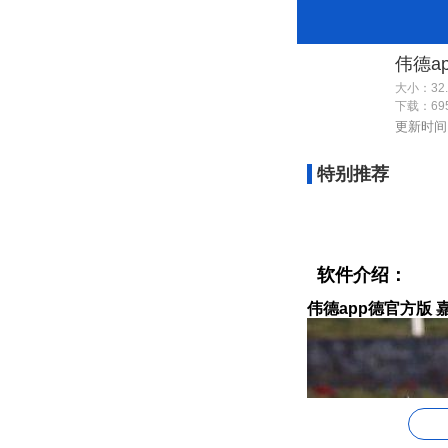
大小：32.
下载：
69
更新时间：2
特别推荐
软件介绍：
伟德app德官方版 嘉