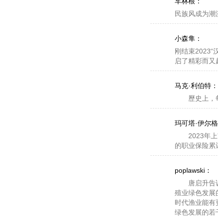
车林根：
民族风成为潮
小森隼：
刚结束202
启了精彩而又
北京⚰时间4🌸月22
马克·利伯特：
锦标赛👂🥛夺冠之后
歷史上，每當
英格丽德-林德布拉德
美元，500个cme积分
🎫🍍
玛可塔·伊尔
英格丽德-林德布拉德加
2023年上
时，她的世界排名从22
的职业保险累
🐑岩井明爱第🚰二次在
劳伦-考夫林（lauren
位。
poplawski：
⌨
唐启升告诉记
由于劳伦-考夫林的上
殖业绿色发展
以下让我们来看一下女
时代渔业能有
（1） 内莉-科达
绿色发展的若
（2） 吉诺-提提库