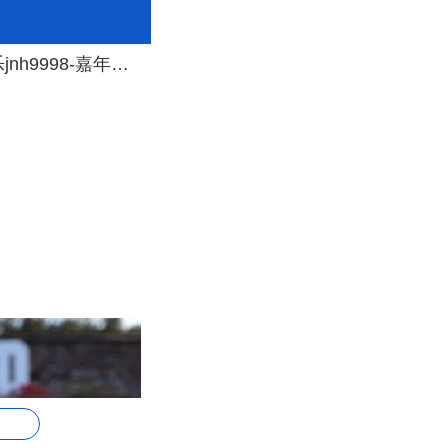
伟德app德官方版 测试版appv7.8.16-嘉年华jnh9998-嘉年华娱乐jnh9998-嘉年华国际jnh9998