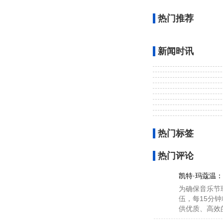
现款 e
s6（即第二代）售
款车型长度提升 4 毫米
热门推荐
该车内饰采用可再生藤木
副驾、7.1.4 杜比沉浸
es6 采用前后双电机，前
该车可选不同容量的动力电
新闻时讯
（100kwh）续航为 62
蔚来 ec6 整车购买定价 
🧝，后电机功率 210 千
150kwh😞 电池，clt
⏪
广告声明：文内含有的
间，结果仅供参考，i
👘
热门标签
热门评论
凯特·玛蔻温：
为确保音乐节
伍，每15分
供优质、高效