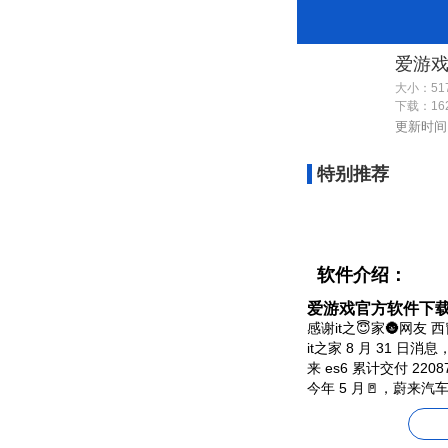
大小：517
下载：
16
更新时间：2
特别推荐
软件介绍：
爱游戏官方软件下载嘉
感谢it之😇家🌚网友
it之家 8 月 31 日
来 es6 累计交付 220
今年 5 月🚪，蔚来汽
就有 4 台是 es6。
it之家汇总两款车型主