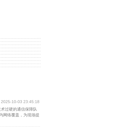
距为 2915 毫米，相比老
米。
常规镀铬装饰，配备女王
h 加速时间 4.5 秒。
，搭载长续航电池包
米，前电机功率 150 千
瓦
 / 100kwh /
递更多信息，节省甄选时
2025-10-03 23:45:18
技术过硬的通信保障队
内网络覆盖，为现场提