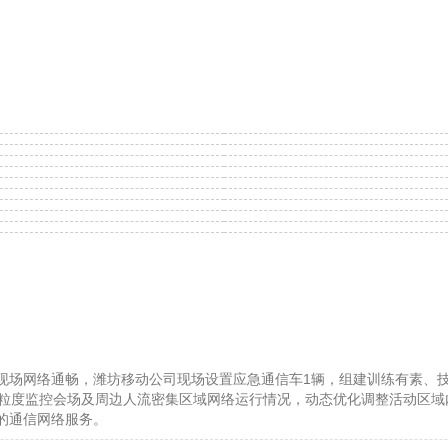
价为 33.8 万元起，其长宽高分别为 4854/1🏠99
5/1703 毫🗽米，轴
，宽度上提升 30🏉 毫米，高度上降低了 55 毫米，轴距提升🧖了 15 毫
以及 hapetx 生物基合成皮进🍘行包覆，还用柔光同色装饰件取代了
声、ar / vr 虚拟现实技术等配置。
电动机最大功率为 150 千瓦，后电动机最大功率为 210 千瓦，0-100km/
池组，搭载标准续🏎航😨电池包（75kwh）cltc 续航为 500 km
5 km，搭载 150kwh 电池包🕯最长续航可达 930 km。
35.8 万元起，长宽高分别为 4849/1995/1697 毫米，轴距为 2915 毫
瓦，综合扭矩 700n・m，百公里加速时间为 4.4 秒。该车同样可选🏬 75🕡kwh
c 续航分别为 505km、630km、935km。
对外跳转链接🥭（包括不限于超链接、二维码、口令等形式），用于传
t之家所有文章均包含本声明。
现场网络通畅，潍坊移动公司现场设置应急通信车1辆，组建训练有素、
钟粒度监控会场及周边人流密集区域网络运行情况，动态优化调整活动区域
的通信网络服务。