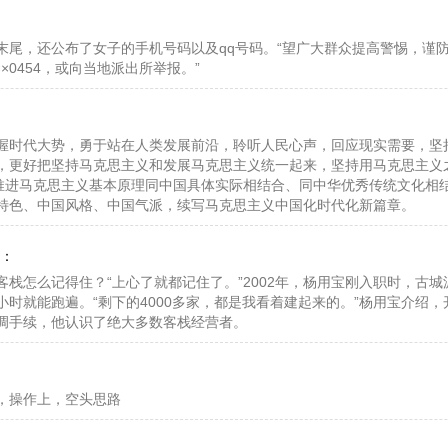
，还公布了女子的手机号码以及qq号码。“望广大群众提高警惕，谨
××0454，或向当地派出所举报。”
握时代大势，勇于站在人类发展前沿，聆听人民心声，回应现实需要，坚
，更好把坚持马克思主义和发展马克思主义统一起来，坚持用马克思主义之
续推进马克思主义基本原理同中国具体实际相结合、同中华优秀传统文化相
特色、中国风格、中国气派，续写马克思主义中国化时代化新篇章。
佐：
道内的有害气体。项目部安装了煤矿安全监控系统，对隧道内硫化氢、
全天实时自动监测、报警。“我们24小时不间断压入式通风，稀释掌子面
怎么记得住？“上心了就都记住了。”2002年，杨用宝刚入职时，古城
。”何旭说。
小时就能跑遍。“剩下的4000多家，都是我看着建起来的。”杨用宝介绍
与工业生产活动的增加有关，这可能意味着对钢材的需求增加，三产用电
调手续，他认识了绝大多数客栈经营者。
也可能带动建筑业和基础设施建设的需求，进而增加对钢材的需求
，最近几年，国家和省市卫健部门每年都组织全科医生转岗培训，充实
平。如今，徐连波所在的卫生服务站已有5位全科医生。徐连波本是儿科医
，操作上，空头思路
提高业务能力，他在工作之余刻苦钻研内、外、妇等学科。
段，正是电池价格飞涨的时期，正因为电池成本高，乐道总裁艾铁成就表