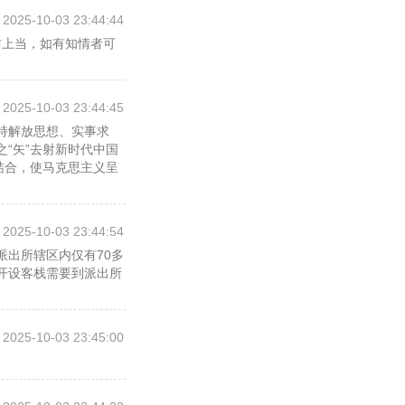
2025-10-03 23:44:44
防上当，如有知情者可
2025-10-03 23:44:45
持解放思想、实事求
“矢”去射新时代中国
结合，使马克思主义呈
2025-10-03 23:44:54
甲烷、一氧化碳有害气
气体，严格落实防爆施
派出所辖区内仅有70多
，开设客栈需要到派出所
量的增长，尤其是服务
基层一线的医护力量，
2025-10-03 23:45:00
生，2005年参加培训
示，团队从一开始就选