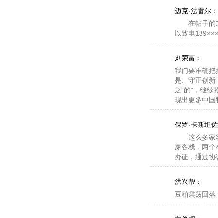
迈克·法雷尔：
在帖子的末尾
以致电139××
刘荣富：
我们要准确把
是、守正创新
之“的”，继
现出更多中国
软件app
保罗·卡斯坦
更具挑战的是清除隧
体浓度、涌出量等进行
这么多家客栈
工措施，确保了零事故
家客栈，两个
二产用电量的增长通常
办证，通过协
业和商业活动的增加，
更让徐连波高兴的是
洪兴帮：
大大提高了社区医疗水
豆粕震荡回落
后成为全科医生。为了
3年前，乐道的筹备阶
择了“死磕电耗”