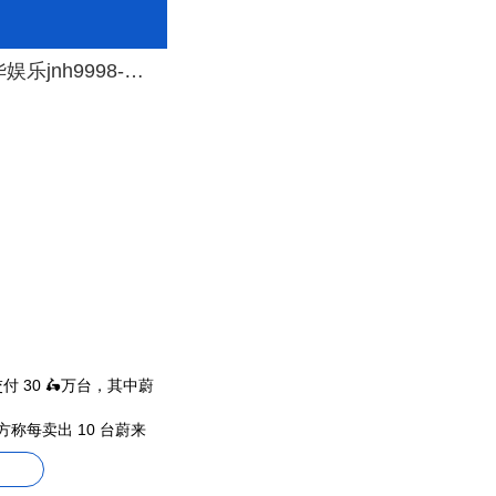
爱游戏官方软件下载平板兼容appv7.7.17-嘉年华jnh9998-嘉年华娱乐jnh9998-嘉年华国际jnh9998
共交付 30 🛵万台，其中蔚
方称每卖出 10 台蔚来