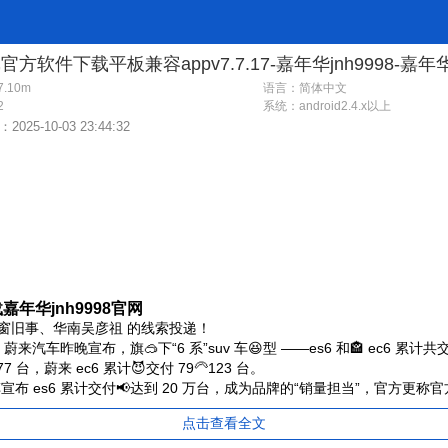
.10m
语言：简体中文
2
系统：
android2.4.x以上
025-10-03 23:44:32
年华jnh9998官网
 西窗旧事、华南吴彦祖 的线索投递！
消息，蔚来汽车昨晚宣布，旗🥽下“6 系”s
uv 车😆型 ——es6 和🏤 ec6 累计
877 台，蔚
来 ec6 累计😈交付 79🦳123 台。
车宣布 es6 累计交付📢达到 20 万台，成为品牌的“销量担当”，官方更称官
点击查看全文
要信息如下：