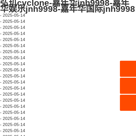
弘玑cyclone-嘉年华jnh9998-嘉年
华娱乐jnh9998-嘉年华国际jnh9998
- 2025-05-14
- 2025-05-14
- 2025-05-14
- 2025-05-14
- 2025-05-14
- 2025-05-14
- 2025-05-14
- 2025-05-14
- 2025-05-14
- 2025-05-14
- 2025-05-14
- 2025-05-14
- 2025-05-14
- 2025-05-14
- 2025-05-14
- 2025-05-14
- 2025-05-14
- 2025-05-14
- 2025-05-14
- 2025-05-14