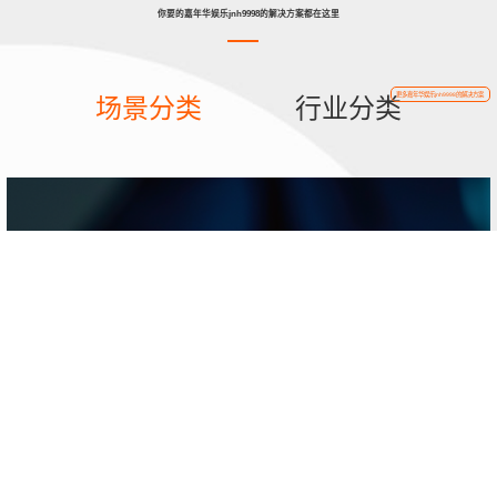
你要的嘉年华娱乐jnh9998的解决方案都在这里
更多嘉年华娱乐jnh9998的解决方案
场景分类
行业分类
财务