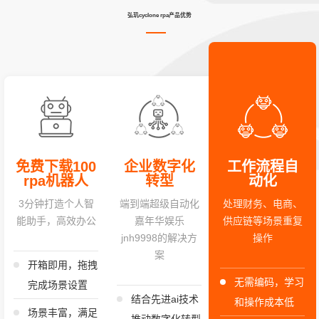
弘玑cyclone rpa产品优势
免费下载100
企业数字化
工作流程自
rpa机器人
转型
动化
3分钟打造个人智
端到端超级自动化
处理财务、电商、
能助手，高效办公
嘉年华娱乐
供应链等场景重复
jnh9998的解决方
操作
案
开箱即用，拖拽
无需编码，学习
完成场景设置
结合先进ai技术
和操作成本低
场景丰富，满足