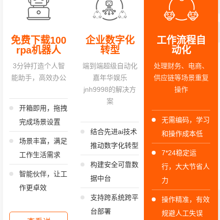
免费下载100
企业数字化
工作流程自
rpa机器人
转型
动化
3分钟打造个人智
端到端超级自动化
处理财务、电商、
能助手，高效办公
嘉年华娱乐
供应链等场景重复
jnh9998的解决方
操作
案
开箱即用，拖拽
无需编码，学习
完成场景设置
结合先进ai技术
和操作成本低
场景丰富，满足
推动数字化转型
7*24稳定运
工作生活需求
构建安全可靠数
行，大大节省人
智能伙伴，让工
据中台
力
作更卓效
支持跨系统跨平
操作精准，有效
台部署
规避人工失误